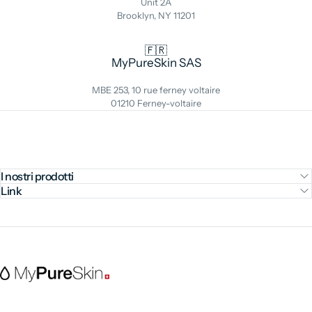
Unit 2A
Brooklyn, NY 11201
🇫🇷
MyPureSkin SAS
MBE 253, 10 rue ferney voltaire
01210 Ferney-voltaire
I nostri prodotti
Link
MyPureSkin SA