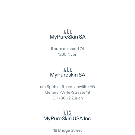
🇨🇭
MyPureSkin SA
Route du stand 74
1260 Nyon
🇨🇭
MyPureskin SA
c/o Spühler Rechtsanwälte AG
General-Wille-Strasse 19
CH-8002 Zürich
🇺🇸
MyPureSkin USA Inc.
18 Bridge Street