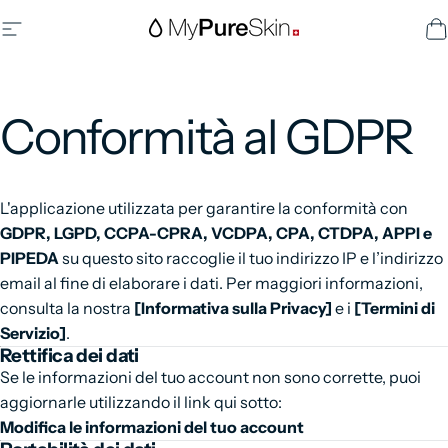
Vai direttamente ai contenuti
Navigazione del sito
MyPureSkin SA
C
Conformità
al
GDPR
L'applicazione utilizzata per garantire la conformità con
GDPR, LGPD, CCPA-CPRA, VCDPA, CPA, CTDPA, APPI e
PIPEDA
su questo sito raccoglie il tuo indirizzo IP e l’indirizzo
email al fine di elaborare i dati. Per maggiori informazioni,
consulta la nostra
[Informativa sulla Privacy]
e i
[Termini di
Servizio]
.
Rettifica dei dati
Se le informazioni del tuo account non sono corrette, puoi
aggiornarle utilizzando il link qui sotto:
Modifica le informazioni del tuo account